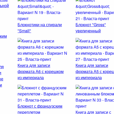
льной
Блокнотики на спирали
Блокнот "Gross"
"Small"
увеличенный
ским
Книга для записи
Книга для записи
ля
формата А6 с корешком
формата А5 с коре
и
из империала
из империала
ые
и
Блокнот с французским
переплетом
Книга для записи с