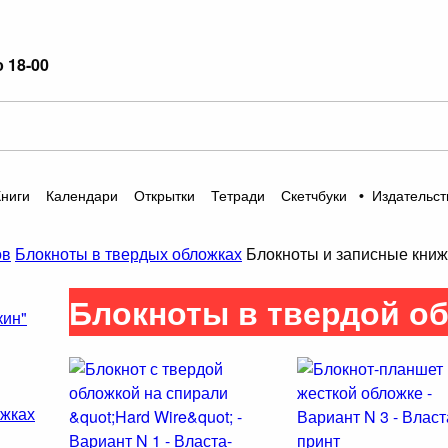
о 18-00
Книги
Календари
Открытки
Тетради
Скетчбуки
•
Издательст
ов
Блокноты в твердых обложках
Блокноты и записные книж
Блокноты в твердой об
кин"
ожках