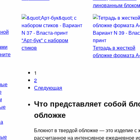
линованным блоко
жной
"Арт-бук" с набором
ами
стиков
Тетрадь в жесткой
гните
обложке формата А
1
2
ные
Следующая
е
м
Что представляет собой бл
ные
обложке
на
Блокнот в твердой обложке — это изделие с
ные
рассчитанное на интенсивное ежедневное ис