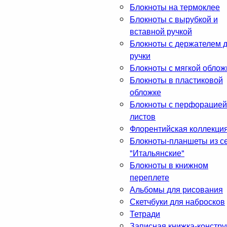
Блокноты на термоклее
Блокноты с вырубкой и
вставной ручкой
Блокноты с держателем 
ручки
Блокноты с мягкой облож
Блокноты в пластиковой
обложке
Блокноты с перфорацией
листов
Флорентийская коллекци
Блокноты-планшеты из с
"Итальянские"
Блокноты в книжном
переплете
Альбомы для рисования
Скетчбуки для набросков
Тетради
Записная книжка-констру