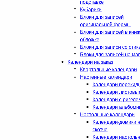
подставке
Кубарики
Блоки для записей
оригинальной формы
Блоки для записей в кни
обложке
Блоки для записи со стик
Блоки для записей на ма
Календари на заказ
Квартальные календари
Настенные календари
Календари перекид
Календари листовы
Календари с ригеле
Календари альбом
Настольные календари
Календари-домики 
скотче
Календари настоль