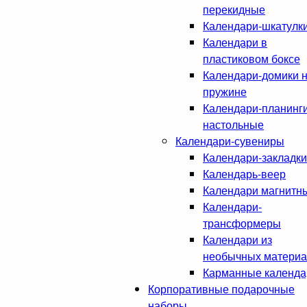
перекидные
Календари-шкатулк
Календари в
пластиковом боксе
Календари-домики 
пружине
Календари-планинг
настольные
Календари-сувениры
Календари-закладки
Календарь-веер
Календари магнитн
Календари-
трансформеры
Календари из
необычных матери
Карманные календа
Корпоративные подарочные
наборы