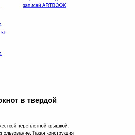
м
записей ARTBOOK
4
окнот в твердой
 жесткой переплетной крышкой,
пользование. Такая конструкция