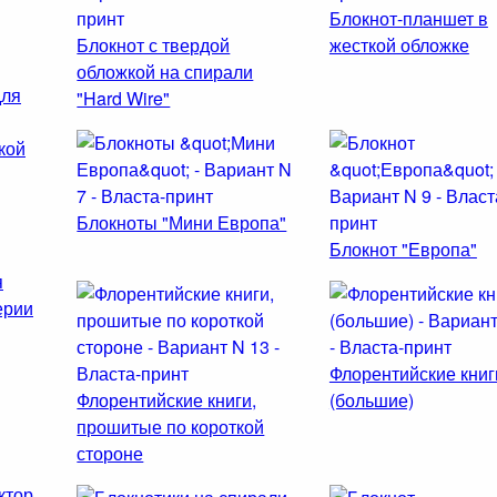
Блокнот-планшет в
Блокнот с твердой
жесткой обложке
обложкой на спирали
для
"Hard Wire"
кой
Блокноты "Мини Европа"
Блокнот "Европа"
я
ерии
Флорентийские книг
Флорентийские книги,
(большие)
прошитые по короткой
стороне
ктор