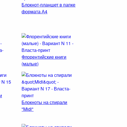
Блокнот-планшет в папке
формата А4
Флорентийские книги
(малые)
и
Блокноты на спирали
"Midi"