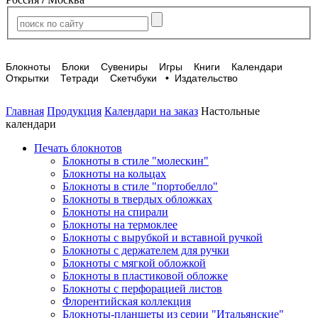
Блокноты
Блоки
Сувениры
Игры
Книги
Календари
Открытки
Тетради
Скетчбуки
•
Издательство
Главная
Продукция
Календари на заказ
Настольные
календари
Печать блокнотов
Блокноты в стиле "молескин"
Блокноты на кольцах
Блокноты в стиле "портобелло"
Блокноты в твердых обложках
Блокноты на спирали
Блокноты на термоклее
Блокноты с вырубкой и вставной ручкой
Блокноты с держателем для ручки
Блокноты с мягкой обложкой
Блокноты в пластиковой обложке
Блокноты с перфорацией листов
Флорентийская коллекция
Блокноты-планшеты из серии "Итальянские"