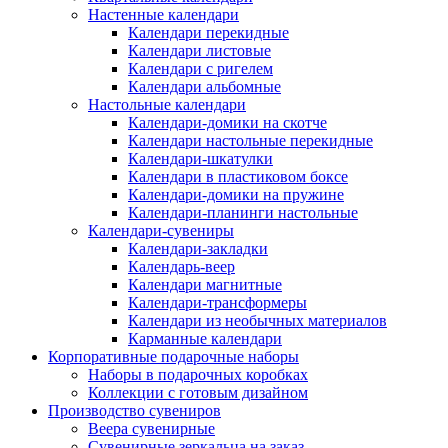
Настенные календари
Календари перекидные
Календари листовые
Календари с ригелем
Календари альбомные
Настольные календари
Календари-домики на скотче
Календари настольные перекидные
Календари-шкатулки
Календари в пластиковом боксе
Календари-домики на пружине
Календари-планинги настольные
Календари-сувениры
Календари-закладки
Календарь-веер
Календари магнитные
Календари-трансформеры
Календари из необычных материалов
Карманные календари
Корпоративные подарочные наборы
Наборы в подарочных коробках
Коллекции с готовым дизайном
Производство сувениров
Веера сувенирные
Сувенирные зеркальца на заказ