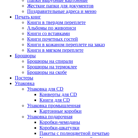
Папки вырубные картонные
Жесткие папки для документов
Поздравительные адреса и меню
Печать книг
Книги в твердом переплете
Альбомы по живописи
Книги со вставками
Книги почетных гостей
Книги в кожаном переплете на заказ
Книги в мягком переплете
Брошюры
Брошюры на спирали
Брошюры на термоклее
Брошюры на скобе
Постеры
Упаковка
Упаковка для CD
Конверты для CD
Книги для CD
Упаковка промышленная
Картонные коробки
Упаковка подарочная
Коробки-чемоданы
Коробки-шкатулки
Пакеты с полноцветной печатью