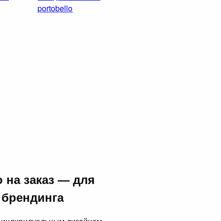
portobello
o на заказ — для
 брендинга