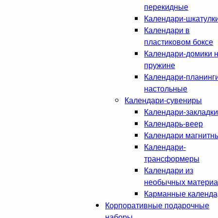
перекидные
Календари-шкатулк
Календари в
пластиковом боксе
Календари-домики 
пружине
Календари-планинг
настольные
Календари-сувениры
Календари-закладки
Календарь-веер
Календари магнитн
Календари-
трансформеры
Календари из
необычных матери
Карманные календа
Корпоративные подарочные
наборы