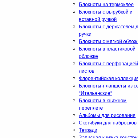
Блокноты на термоклее
Блокноты с вырубкой и
вставной ручкой
Блокноты с держателем 
ручки
Блокноты с мягкой облож
Блокноты в пластиковой
обложке
Блокноты с перфорацией
листов
Флорентийская коллекци
Блокноты-планшеты из с
"Итальянские"
Блокноты в книжном
переплете
Альбомы для рисования
Скетчбуки для набросков
Тетради
Записная книжка-констру