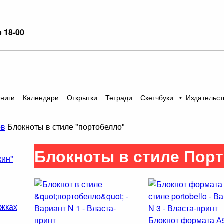
о 18-00
Книги
Календари
Открытки
Тетради
Скетчбуки
•
Издательст
ов
Блокноты в стиле "портобелло"
Блокноты в стиле Пор
кин"
ожках
Блокнот формата А