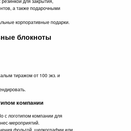
с резинкой для закрытия,
нтов, а также подарочными
альные корпоративные подарки.
вные блокноты
малым тиражом от 100 экз. и
ендировать.
отипом компании
lo с логотипом компании для
знес-мероприятий.
нения фольгой, шелкографии или