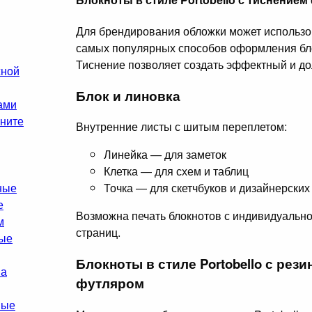
Для брендирования обложки может использо
самых популярных способов оформления блок
Тиснение позволяет создать эффектный и д
жной
Блок и линовка
ами
гните
Внутренние листы с шитым переплетом:
Линейка — для заметок
Клетка — для схем и таблиц
Точка — для скетчбуков и дизайнерских
ные
е
Возможна печать блокнотов с индивидуальн
м
страниц.
ные
Блокноты в стиле Portobello с рез
на
футляром
ные