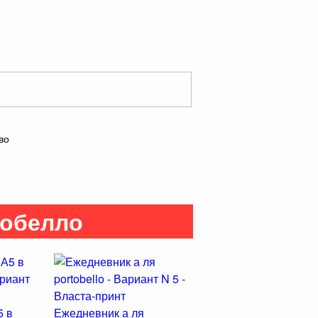
во
тобелло
5 в
Ежедневник а ля