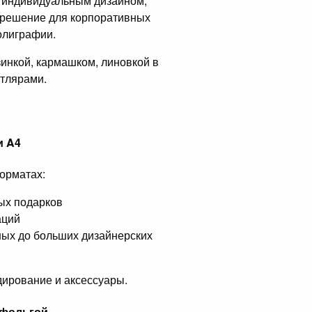
 с индивидуальным дизайном,
 решение для корпоративных
олиграфии.
инкой, кармашком, линовкой в
утлярами.
и A4
форматах:
ых подарков
аций
ых до больших дизайнерских
ирование и аксессуары.
 фольгой