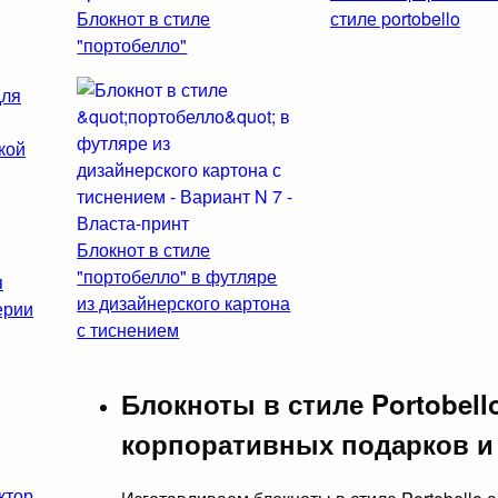
Блокнот в стиле
стиле portobello
"портобелло"
для
кой
Блокнот в стиле
"портобелло" в футляре
я
из дизайнерского картона
ерии
с тиснением
Блокноты в стиле Portobell
корпоративных подарков и
ктор