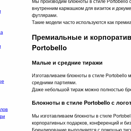
Мы производим блокноты в стиле Portobello 
внутренним кармашком для визиток и докуме
и
футлярами.
Такие модели часто используются как преми
на
Премиальные и корпорати
Portobello
и
Малые и средние тиражи
Изготавливаем блокноты в стиле Portobello 
ые
средними партиями.
Даже небольшой тираж можно полностью бр
Блокноты в стиле Portobello с лог
алов
Мы изготавливаем блокноты в стиле Portobel
ри
корпоративных подарков, конференций и би
Брендирование выполняется с помощью тис