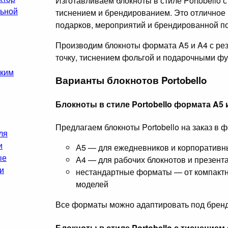
Изготавливаем блокноты в стиле Portobello
льной
тиснением и брендированием. Это отличное
подарков, мероприятий и брендированной п
Производим блокноты формата A5 и A4 с рез
точку, тиснением фольгой и подарочными ф
ским
Варианты блокнотов Portobello
Блокноты в стиле Portobello формата A5 
Предлагаем блокноты Portobello на заказ в 
ля
и
А5 — для ежедневников и корпоративн
ые
А4 — для рабочих блокнотов и презент
и
нестандартные форматы — от компактн
моделей
Все форматы можно адаптировать под бренд
Блокноты в стиле Portobello с тиснением