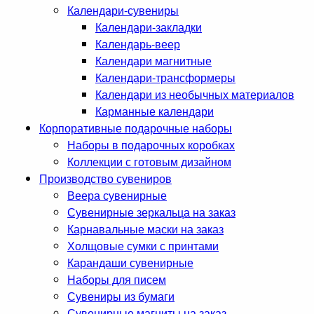
Календари-сувениры
Календари-закладки
Календарь-веер
Календари магнитные
Календари-трансформеры
Календари из необычных материалов
Карманные календари
Корпоративные подарочные наборы
Наборы в подарочных коробках
Коллекции с готовым дизайном
Производство сувениров
Веера сувенирные
Сувенирные зеркальца на заказ
Карнавальные маски на заказ
Холщовые сумки с принтами
Карандаши сувенирные
Наборы для писем
Сувениры из бумаги
Сувенирные магниты на заказ