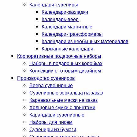
Календари-сувениры
Календари-закладки
Календарь-веер
Календари магнитные
Календари-трансформеры
Календари из необычных материалов
Карманные календари
Корпоративные подарочные наборы
Наборы в подарочных коробках
Коллекции с готовым дизайном
Производство сувениров
Веера сувенирные
Сувенирные зеркальца на заказ
Карнавальные маски на заказ
Холщовые сумки с принтами
Карандаши сувенирные
Наборы для писем
Сувениры из бумаги
Сувенирные магниты на заказ