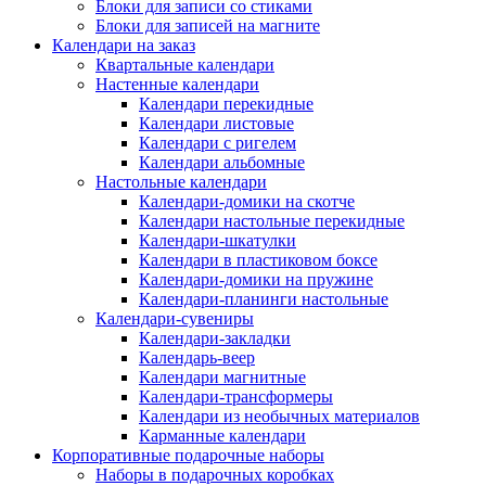
Блоки для записи со стиками
Блоки для записей на магните
Календари на заказ
Квартальные календари
Настенные календари
Календари перекидные
Календари листовые
Календари с ригелем
Календари альбомные
Настольные календари
Календари-домики на скотче
Календари настольные перекидные
Календари-шкатулки
Календари в пластиковом боксе
Календари-домики на пружине
Календари-планинги настольные
Календари-сувениры
Календари-закладки
Календарь-веер
Календари магнитные
Календари-трансформеры
Календари из необычных материалов
Карманные календари
Корпоративные подарочные наборы
Наборы в подарочных коробках