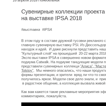
16 апреля 2018 Понедельник
Сувенирные коллекции проекта 
на выставке IPSA 2018
#выставка
#IPSA
В этом году в составе дружной тусовки рекланого
главную сувенирную выставку PSI. Из Дюссельдо
находок и идей. И даже рискнули представить на
"Культурный слой" на прошедшей 20-22 марта 2018
Экспо выставке IPSA в совершенно новом формате
подиума Catwalk. На подиуме танцующие модели 
представили сувенирных коллекци
"Алиса"
,
"Масте
Tolstoy"
. Мы немного опасались, что наши продукт
формы презентации, и зрители вряд ли что-то смог
получилось яркое. Модели свое дело знали, и пр
в радостное общение, а коллекция вызвала живой
Как вам кажется такие рекламные мероприятия э
комментариях, пожалуйста.