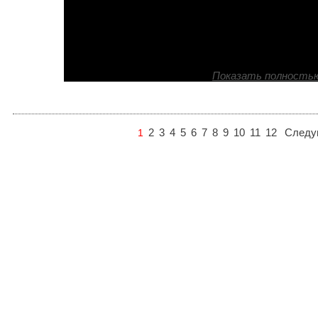
Показать полность
2
3
4
5
6
7
8
9
10
11
12
След
1