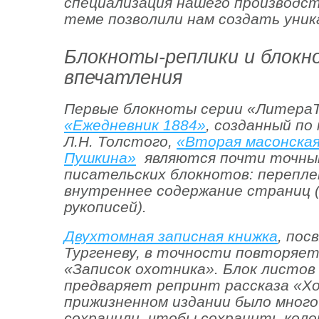
специализация нашего производс
теме позволили нам создать уник
Блокноты-реплики и блокн
впечатления
Первые блокноты серии «ЛитераТ
«Ежедневник 1884»
, созданный по
Л.Н. Толстого,
«Вторая масонская
Пушкина»
являются почти точны
писательских блокнотов: перепле
внутреннее содержание страниц
рукописей).
Двухтомная записная книжка
, пос
Тургеневу, в точности повторяет
«Записок охотника». Блок листов
предваряет репринт рассказа «Хо
прижизненном издании было много
сохранили, чтобы сохранить коло