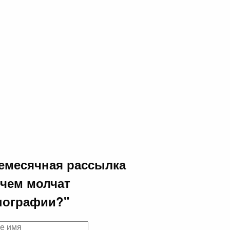
емесячная рассылка
 чем молчат
пографии?"