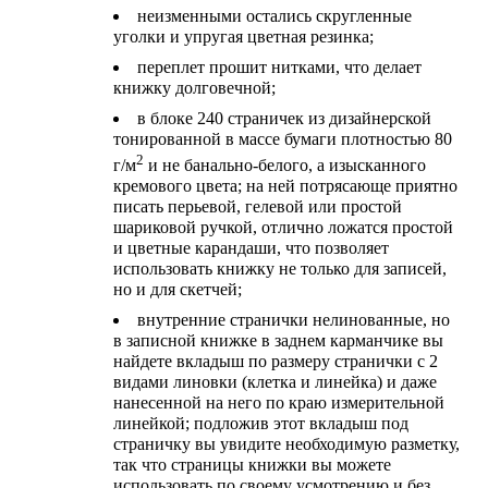
неизменными остались скругленные
уголки и упругая цветная резинка;
переплет прошит нитками, что делает
книжку долговечной;
в блоке 240 страничек из дизайнерской
тонированной в массе бумаги плотностью 80
2
г/м
и не банально-белого, а изысканного
кремового цвета; на ней потрясающе приятно
писать перьевой, гелевой или простой
шариковой ручкой, отлично ложатся простой
и цветные карандаши, что позволяет
использовать книжку не только для записей,
но и для скетчей;
внутренние странички нелинованные, но
в записной книжке в заднем карманчике вы
найдете вкладыш по размеру странички с 2
видами линовки (клетка и линейка) и даже
нанесенной на него по краю измерительной
линейкой; подложив этот вкладыш под
страничку вы увидите необходимую разметку,
так что страницы книжки вы можете
использовать по своему усмотрению и без