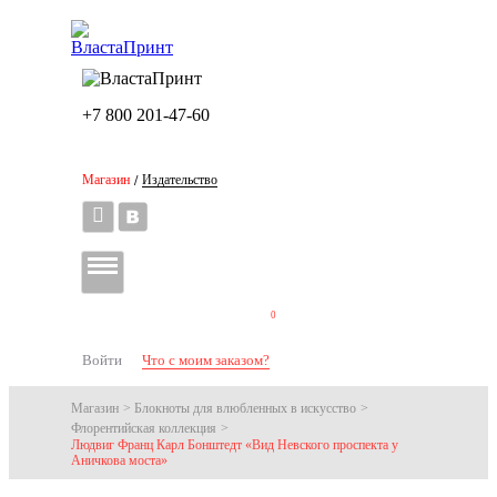
+7 800 201-47-60
+7 800 201-46-30
Магазин
Издательство
/
0
Войти
Что с моим заказом?
Магазин
>
Блокноты для влюбленных в искусство
>
Флорентийская коллекция
>
Людвиг Франц Карл Бонштедт «Вид Невского проспекта у
Аничкова моста»