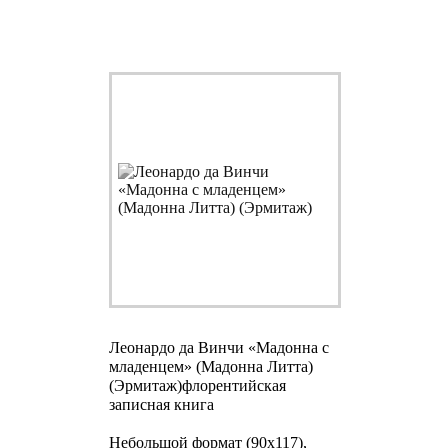
Леонардо да Винчи «Мадонна с
младенцем» (Мадонна Литта)
(Эрмитаж)
флорентийская
записная книга
Небольшой формат (90х117),