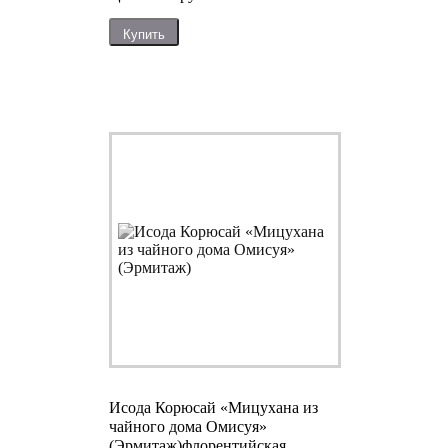
Купить
Исода Корюсай «Мицухана из
чайного дома Омисуя»
(Эрмитаж)
флорентийская