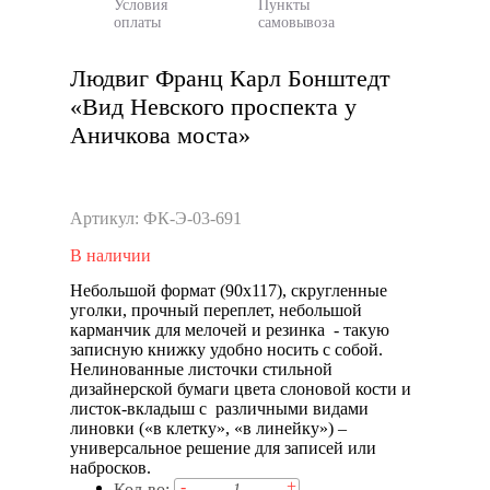
Условия
Пункты
оплаты
самовывоза
Людвиг Франц Карл Бонштедт
«Вид Невского проспекта у
Аничкова моста»
Артикул: ФК-Э-03-691
В наличии
Небольшой формат (90х117), скругленные
уголки, прочный переплет, небольшой
карманчик для мелочей и резинка - такую
записную книжку удобно носить с собой.
Нелинованные листочки стильной
дизайнерской бумаги цвета слоновой кости и
листок-вкладыш с различными видами
линовки («в клетку», «в линейку») –
универсальное решение для записей или
набросков.
-
+
Кол-во: