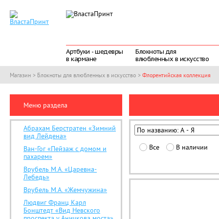
Артбуки - шедевры
Блокноты для
в кармане
влюбленных в искусство
Магазин
>
Блокноты для влюбленных в искусство
>
Флорентийская коллекция
Меню раздела
Абрахам Берстратен «Зимний
вид Лейдена»
Все
В наличии
Ван-Гог «Пейзаж с домом и
пахарем»
Врубель М.А. «Царевна-
Лебедь»
Врубель М.А. «Жемчужина»
Людвиг Франц Карл
Бонштедт «Вид Невского
проспекта у Аничкова моста»