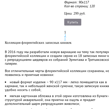
Формат: 90х117
Кол-во страниц: 120
Цена: 299 руб.
Купить
1
2
>
Коллекция флорентийских записных книжек
В 2016 году мы разработали новую вариацию на тему так популяр
флорентийской коллекции и создали серию из 18 записных мини-
с репродукциями шедевров из собраний Эрмитажа и Третьяковско
галереи.
Все отличительные черты флорентийской коллекции сохранены, но
появились и приятные новинки:
новый формат изделия – 90 х117 мм - легко помещается как в
кармане, так и небольшой женской сумочке, такую записную книж
удобно носить с собой;
мягкая картонная обложка в этой серии изготовлена из бумаги 
структурой акварельной; она приятна на ощупь и придает
дополнительный шарм репродукциям живописи;