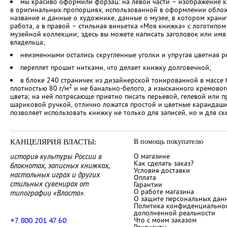
мы красиво оформили форзац: на левой части – изображение 
в оригинальных пропорциях, использованной в оформлении облож
название и данные о художнике, данные о музее, в котором храни
работа, а в правой – стильная виньетка «Моя книжка» с логотипом
музейной коллекции; здесь вы можете написать заголовок или имя
владельца;
неизменными остались скругленные уголки и упругая цветная р
переплет прошит нитками, что делает книжку долговечной;
в блоке 240 страничек из дизайнерской тонированной в массе 
2
плотностью 80 г/м
и не банально-белого, а изысканного кремовог
цвета; на ней потрясающе приятно писать перьевой, гелевой или п
шариковой ручкой, отлично ложатся простой и цветные карандаши
позволяет использовать книжку не только для записей, но и для ск
КАНЦЕЛЯРИЯ ВЛАСТЫ:
В помощь покупателю
О магазине
история культуры России в
Как сделать заказ?
блокнотах, записных книжках,
Условия доставки
настольных играх и других
Оплата
стильных сувенирах от
Гарантии
О работе магазина
типографии «Власта».
О защите персональных дан
Политика конфиденциальнос
дополненной реальности
Что с моим заказом
+7 800
201 47 60