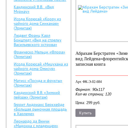
Кандинский В.В. «Вид
Мурнау»
Исода Корюсай «Коору из
чайного дома Синканая»
(Эрмитаж)
Людвиг Франц Карл
Бонштедт «Вид на стрелку
Васильевского острова»
Франческо Мельци «Флора»
Абрахам Берстратен «Зим
(Эрмитаж)
вид Лейдена»
флорентийск
Исода Корюсай «Мицухана из
записная книга
чайного дома Омисуя»
(Эрмитаж)
Матисс «Посуда и фрукты»
Арт. ФК-Э-02-684
(Эрмитаж)
Формат: 90х117
Кандинский В.В. «Зимний
Кол-во страниц: 120
пейзаж» (Эрмитаж)
Цена: 299 руб.
Геррит Андрианс Беркхейде
«Большая рыночная площадь
Купить
в Харлеме»
Леонардо да Винчи
«Мадонна с младенцем»