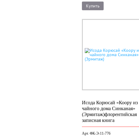
Купить
Исода Корюсай «Коору из
чайного дома Синканая»
(Эрмитаж)
флорентийская
записная книга
Арт. ФК-Э-11-776