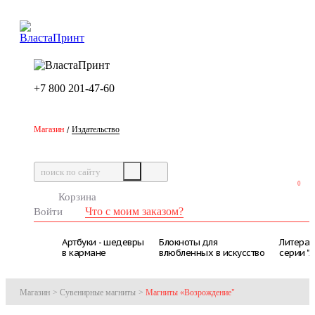
+7 800 201-47-60
+7 800 201-46-30
Магазин
Издательство
/
0
Корзина
Что с моим заказом?
Войти
Артбуки - шедевры
Блокноты для
Литерат
в кармане
влюбленных в искусство
серии "
Магазин
>
Сувенирные магниты
>
Магниты «Возрождение"