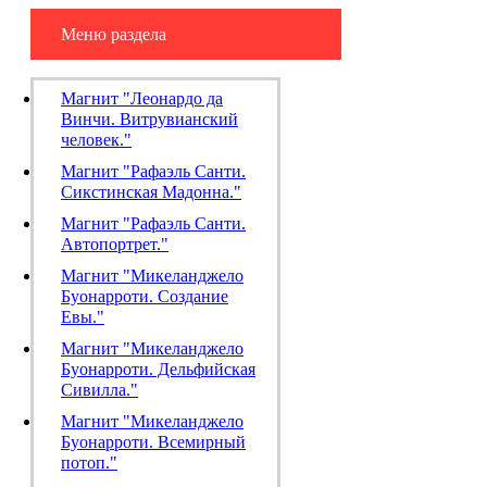
Меню раздела
Магнит "Леонардо да
Винчи. Витрувианский
человек."
Магнит "Рафаэль Санти.
Сикстинская Мадонна."
Магнит "Рафаэль Санти.
Автопортрет."
Магнит "Микеланджело
Буонарроти. Создание
Евы."
Магнит "Микеланджело
Буонарроти. Дельфийская
Сивилла."
Магнит "Микеланджело
Буонарроти. Всемирный
потоп."