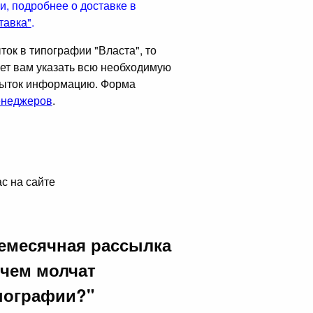
и, подробнее о доставке в
тавка"
.
ок в типографии "Власта", то
ет вам указать всю необходимую
крыток информацию. Форма
неджеров
.
с на сайте
емесячная рассылка
 чем молчат
пографии?"