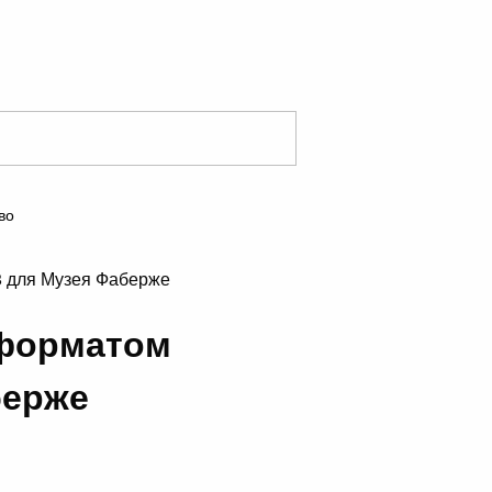
во
8 для Музея Фаберже
 форматом
берже