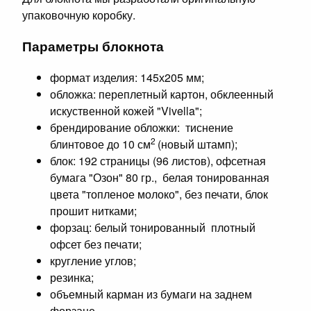
упаковочную коробку.
Параметры блокнота
формат изделия: 145х205 мм;
обложка: переплетный картон, обклеенный
искуственной кожей "Vivella";
брендирование обложки: тиснение
2
блинтовое до 10 см
(новый штамп);
блок: 192 страницы (96 листов), офсетная
бумага "Озон" 80 гр., белая тонированная
цвета "топленое молоко", без печати, блок
прошит нитками;
форзац: белый тонированный плотный
офсет без печати;
кругление углов;
резинка;
объемный карман из бумаги на заднем
форзаце.