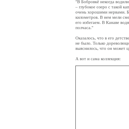
"В Бобровкё некогда водил
– глубокое озеро с такой ка
очень хорошими нервами. Бы
километров. В нем мели сме
его избегаем. В Канаве вод
полчаса."
Оказалось, что в его детств
не было. Только дореволюц
выяснилось, что он может ц
А вот и сама коллекция: