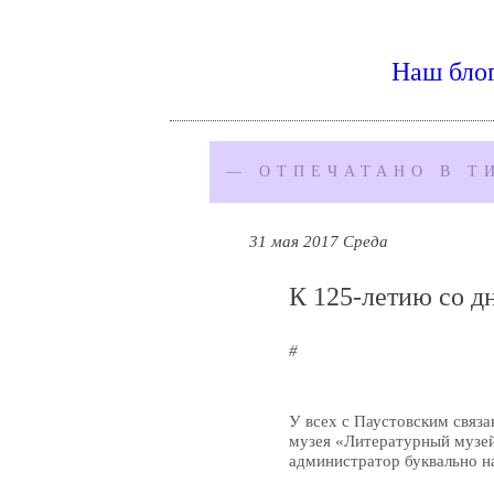
Наш бло
— ОТПЕЧАТАНО В Т
31 мая 2017 Среда
К 125-летию со дн
#
У всех с Паустовским связа
музея «Литературный музей
администратор буквально н