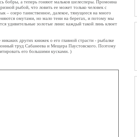
ись бобры, а теперь гоняют мальков шелесперы. Промоина
призной рыбой, что ловить ее может только человек с
к – озеро таинственное, далекое, тянущееся на много
няются омутами, но мало тени на берегах, и потому мы
ятся удивительные золотые лини: каждый такой линь клюет
е никаких других книжек о его главной страсти - рыбалке
ионный труд Сабанеева и Мещера Паустовского. Поэтому
итировать его большими кусками. )