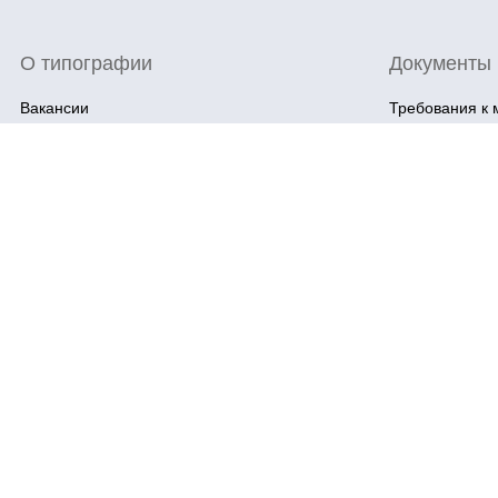
О типографии
Документы
Вакансии
Требования к 
История типографии
Типовые дого
Награды
Каталоги типо
Отзывы
Политика кон
Технологии
Видео
Нас часто спрашивают
Партнёрство для РА
Словарь полиграфических терминов
Сотрудничество
Карта сайта
Все права на тексты, иллюстрации и фото
представленные на данном сайте, принадл