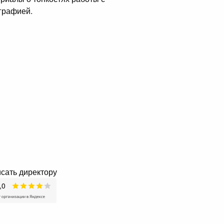
графией.
сать директору