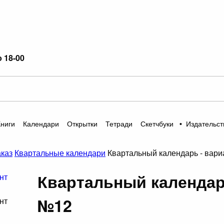
о 18-00
Книги
Календари
Открытки
Тетради
Скетчбуки
•
Издательст
аказ
Квартальные календари
Квартальный календарь - вар
Квартальный календар
№12