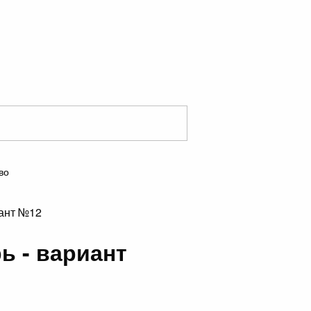
во
иант №12
ь - вариант