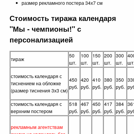
размер рекламного постера 34х7 см
Стоимость тиража календаря
"Мы - чемпионы!" с
персонализацией
50
100
150
200
300
40
тираж
шт.
шт.
шт.
шт.
шт.
шт
стоимость календаря с
450
420
410
380
350
33
тиснением на обложке
руб.
руб.
руб.
руб.
руб.
ру
(размер тиснения 3х3 см)
стоимость календаря с
518
467
450
417
384
36
верхним постером
руб.
руб.
руб.
руб.
руб.
ру
рекламным агентствам